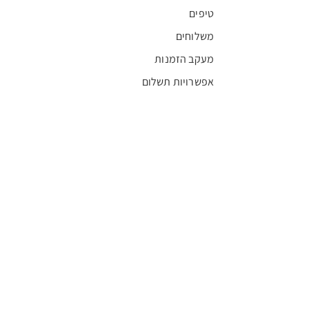
טיפים
משלוחים
מעקב הזמנות
אפשרויות תשלום
אודות
חדשות
קריירה
מצא חנות
מגזין
תקנון
שגרירים
FFL
אישור בריאות