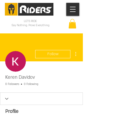
LETS RIDE
Say Nothing. Prove Everything
More actions
Follow
Keren Davidov
0 Followers
0 Following
Profile