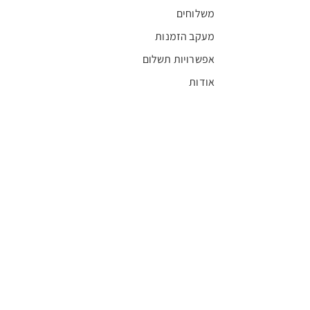
משלוחים
מעקב הזמנות
אפשרויות תשלום
אודות
חדשות
קריירה
מצא חנות
מגזין
תקנון
שגרירים
FFL
אישור בריאות
חסויות
חסות ראשית