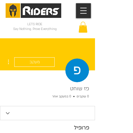
LETS RIDE
Say Nothing. Prove Everything
ions
מעקב
פז שוחט
0 עוקבים
0 במעקב אחר
פרופיל