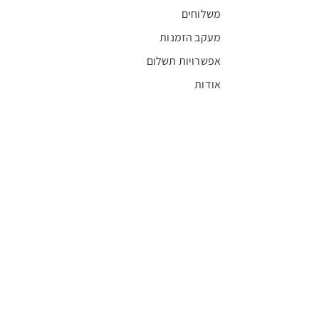
משלוחים
מעקב הזמנות
אפשרויות תשלום
אודות
חדשות
קריירה
מצא חנות
מגזין
תקנון
שגרירים
FFL
אישור בריאות
חסויות
חסות ראשית