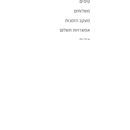
טיפים
משלוחים
מעקב הזמנות
אפשרויות תשלום
אודות
חדשות
קריירה
מצא חנות
מגזין
תקנון
שגרירים
FFL
אישור בריאות
חסויות