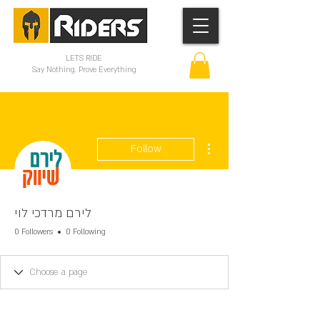
LETS RIDE
Say Nothing. Prove Everything
More actions
Follow
לירם מרדכי לוי
0 Followers
0 Following