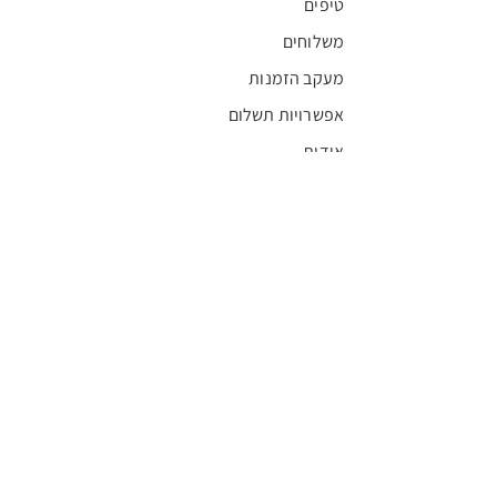
טיפים
משלוחים
מעקב הזמנות
אפשרויות תשלום
אודות
חדשות
קריירה
מצא חנות
מגזין
תקנון
שגרירים
FFL
אישור בריאות
חסויות