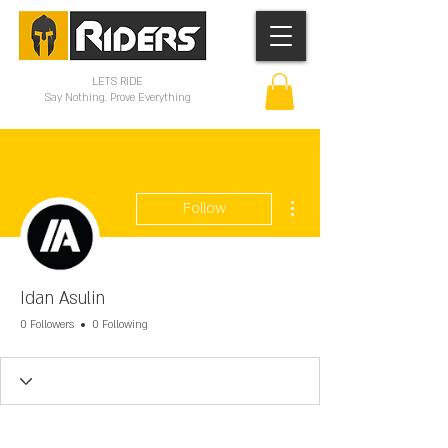
LETS RIDE
Say Nothing. Prove Everything
More actions
Follow
Idan Asulin
0 Followers
0 Following