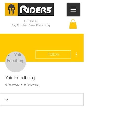
LETS RIDE
Say Nothing. Prove Everything
More actions
Follow
Yair Friedberg
0 Followers
0 Following