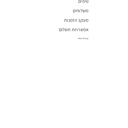
טיפים
משלוחים
מעקב הזמנות
אפשרויות תשלום
אודות
חדשות
קריירה
מצא חנות
מגזין
תקנון
שגרירים
FFL
אישור בריאות
חסויות