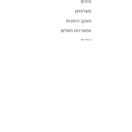
טיפים
משלוחים
מעקב הזמנות
אפשרויות תשלום
אודות
חדשות
קריירה
מצא חנות
מגזין
תקנון
שגרירים
FFL
אישור בריאות
חסויות