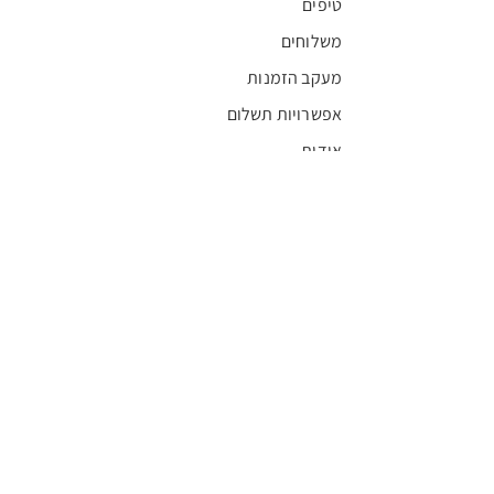
טיפים
משלוחים
מעקב הזמנות
אפשרויות תשלום
אודות
חדשות
קריירה
מצא חנות
מגזין
תקנון
שגרירים
FFL
אישור בריאות
חסויות