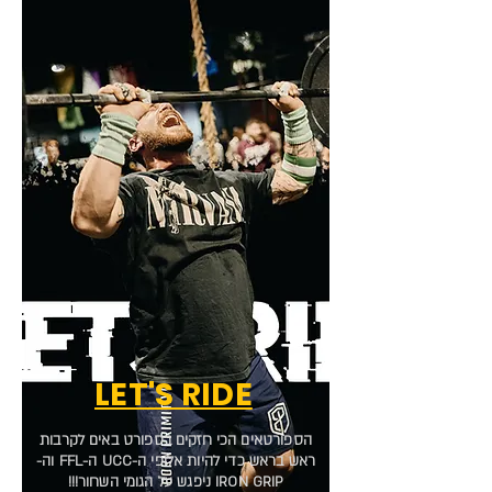
LET'S RIDE
הספורטאים הכי חזקים בספורט באים לקרבות
ראש בראש כדי להיות אלופי ה-UCC ה-FFL וה-
IRON GRIP ניפגש על הגומי השחור!!!