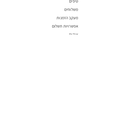
טיפים
משלוחים
מעקב הזמנות
אפשרויות תשלום
אודות
חדשות
קריירה
מצא חנות
מגזין
תקנון
שגרירים
FFL
אישור בריאות
חסויות