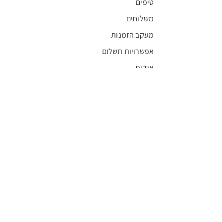
טיפים
משלוחים
מעקב הזמנות
אפשרויות תשלום
אודות
חדשות
קריירה
מצא חנות
מגזין
תקנון
שגרירים
FFL
אישור בריאות
חסויות