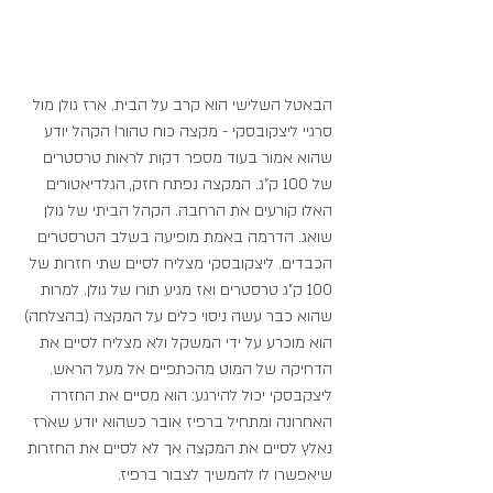
הבאטל השלישי הוא קרב על הבית. ארז גולן מול 
סרגיי ליצקובסקי - מקצה כוח טהור! הקהל יודע 
שהוא אמור בעוד מספר דקות לראות טרסטרים 
של 100 ק"ג. המקצה נפתח חזק, הגלדיאטורים 
האלו קורעים את הרחבה. הקהל הביתי של גולן 
שואג. הדרמה באמת מופיעה בשלב הטרסטרים 
הכבדים. ליצקובסקי מצליח לסיים שתי חזרות של 
100 ק"ג טרסטרים ואז מגיע תורו של גולן. למרות 
שהוא כבר עשה ניסוי כלים על המקצה (בהצלחה) 
הוא מוכרע על ידי המשקל ולא מצליח לסיים את 
הדחיקה של המוט מהכתפיים אל מעל הראש. 
ליצקבסקי יכול להירגע: הוא מסיים את החזרה 
האחרונה ומתחיל ברפיז אובר כשהוא יודע שארז 
נאלץ לסיים את המקצה אך לא לסיים את החזרות 
שיאפשרו לו להמשיך לצבור ברפיז.