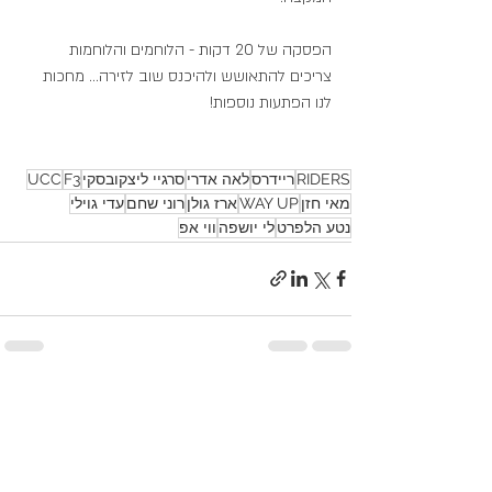
הפסקה של 20 דקות - הלוחמים והלוחמות 
צריכים להתאושש ולהיכנס שוב לזירה... מחכות 
לנו הפתעות נוספות!
RIDERS
ריידרס
לאה אדרי
סרגיי ליצקובסקי
F3
UCC
מאי חזן
WAY UP
ארז גולן
רוני שחם
עדי גוילי
נטע הלפרט
לי יושפה
ווי אפ
פוסטים אחרונים
הצג הכול