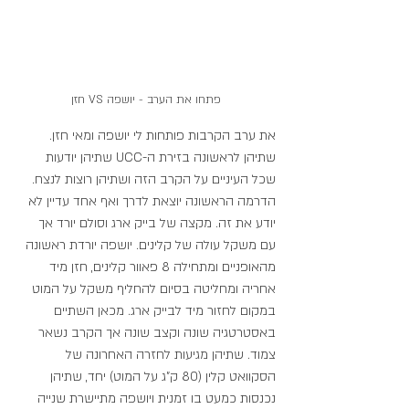
פתחו את הערב - יושפה VS חזן
את ערב הקרבות פותחות לי יושפה ומאי חזן. 
שתיהן לראשונה בזירת ה-UCC שתיהן יודעות 
שכל העיניים על הקרב הזה ושתיהן רוצות לנצח. 
הדרמה הראשונה יוצאת לדרך ואף אחד עדיין לא 
יודע את זה. מקצה של בייק ארג וסולם יורד אך 
עם משקל עולה של קלינים. יושפה יורדת ראשונה 
מהאופניים ומתחילה 8 פאוור קלינים, חזן מיד 
אחריה ומחליטה בסיום להחליף משקל על המוט 
במקום לחזור מיד לבייק ארג. מכאן השתיים 
באסטרטגיה שונה וקצב שונה אך הקרב נשאר 
צמוד. שתיהן מגיעות לחזרה האחרונה של 
הסקוואט קלין (80 ק"ג על המוט) יחד, שתיהן 
נכנסות כמעט בו זמנית ויושפה מתיישרת שנייה 