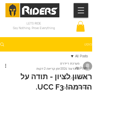
LETS RIDE
Say Nothing. Prove Everything
פוסט
All Posts
מערכת ריידרס
All Posts
28 בדצמ׳ 2024
זמן קריאה 2 דקות
ראשון לציון - תודה על
Your Community
הדרמה! UCC F3.
Getting Started