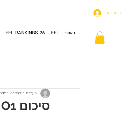
להתחברות
ראשי
FFL
FFL RANKINGS 26
ing Started
Your Community
All Posts
מערכת ריידרס
22 בפבר׳ 2025
סיכום GAME O1 - איזו פתיחת עונה חזקה!