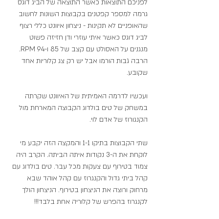
לפניכם התוצאות כאשר התוצאה של הביג דוגס 
גרמה למספר קפטנים בקבוצות השונות לחשוב 
שהאופניים לא תקינות - ניצחון איוונט כללי רצוף 
לביג דוגס כאשר איתי עוזרי ודן חזיזה פשוט 
מנגנים על האסולט עם קצב של 85 ו-94 RPM.  
הרבה גבות הורמו אבל יש רק צג קלוריות אחד 
שקובע. 
ועכשיו לדרמה האמיתית של האיוונט שקרתה 
במשחק של טים בולדוג הקבוצה המארחת מול 
הקנגורוז של אדם לוי.
שתי הקבוצות בתיקו 1-1 והמקצה הזה יקבע מי 
לוקחת את ה-3 נקודות איתה הביתה. הקרב היה 
צמוד בטירוף עם צעקות מכל עבר. טים בולדוג עם 
קהל ביתי גדול והקנגרוז עם קהל אוהד שבא 
מרחוק ורוצה את הניצחון בטירוף. הניצחון הולך 
לקנגרוז בהפרש של קלוריה אחת בלבד!!!