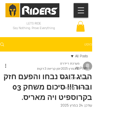
LETS RIDE
Say Nothing. Prove Everything
פוסט
All Posts
מערכת ריידרס
All Posts
23 במרץ 2025
זמן קריאה 3 דקות
הביג דוגס נבחו והפעם חזק
Your Community
וברור!!! סיכום משחק 03
Getting Started
בקרוספיט ויה מאריס.
עודכן:
24 במרץ 2025