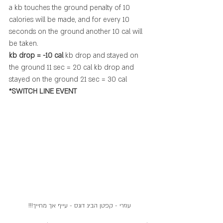
a kb touches the ground penalty of 10 
calories will be made, and for every 10 
seconds on the ground another 10 cal will 
be taken.
kb drop = -10 cal
 kb drop and stayed on 
the ground 11 sec = 20 cal kb drop and 
stayed on the ground 21 sec = 30 cal 
*SWITCH LINE EVENT
עוזרי - קפטן הביג דוגס - עייף אך מחייך!!!