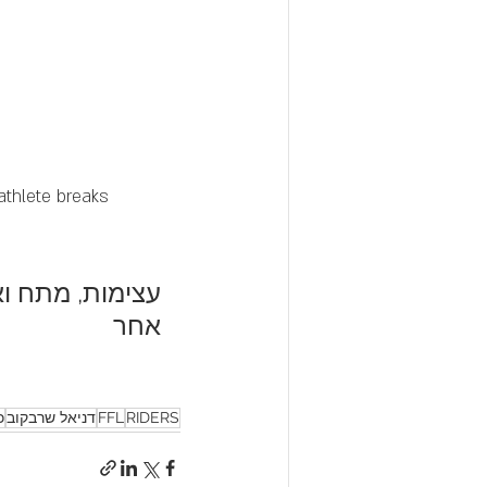
athlete breaks 
אחר
RIDERS
FFL
דניאל שרבקוב
כ