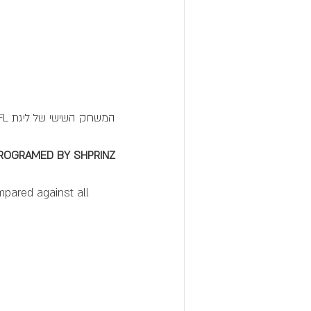
המשחק השישי של ליגת FFL בעונת 2025 הוא 30 דקות משחק. 3 איוונטים קצרים ועצימים מאוד.
ROGRAMED BY SHPRINZ
mpared against all 