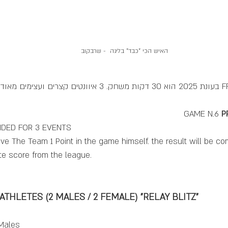
האיש הכי "כבד" בליגה  - שרבקוב
GAME N.6 
P
IDED FOR 3 EVENTS
ive The Team 1 Point in the game himself. the result will be co
te score from the league.
 ATHLETES (2 MALES / 2 FEMALE) "RELAY BLITZ"
Males