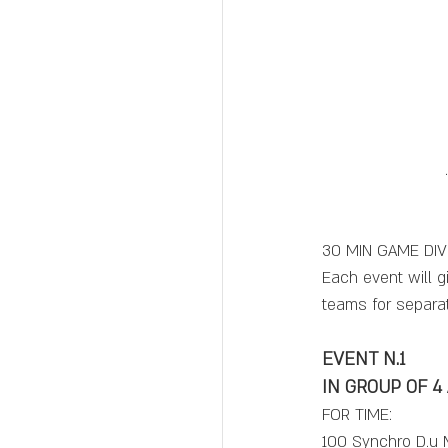
30 MIN GAME DIV
Each event will g
teams for separa
EVENT N.1 
IN GROUP OF 4
FOR TIME:
100 Synchro D.u 