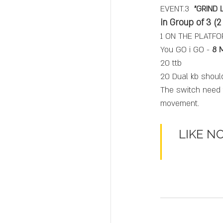
EVENT.3 
 "GRIND L
in Group of 3 (2
1 ON THE PLATFOR
You GO i GO - 
8 
20 ttb
20 Dual kb shoul
The switch need 
movement.
שלא חווים בשום מקום 