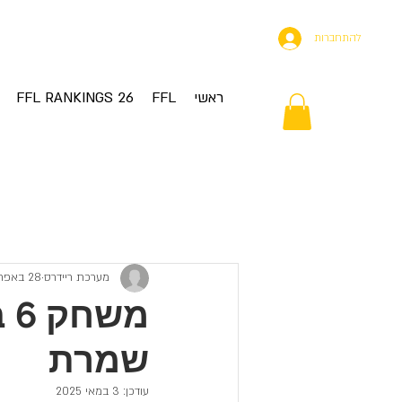
להתחברות
ראשי
FFL
FFL RANKINGS 26
ing Started
Your Community
All Posts
מערכת ריידרס
28 באפר׳ 2025
מש
שמרת
עודכן:
3 במאי 2025