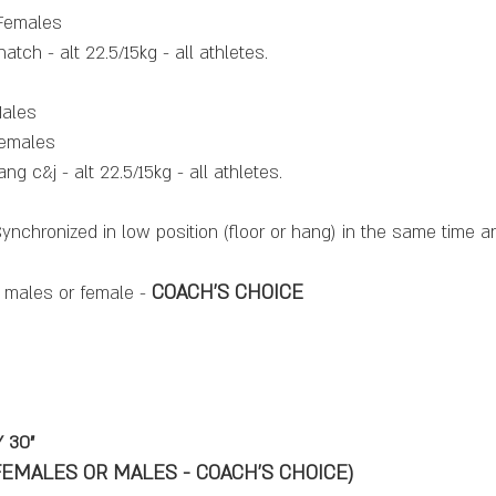
 Females
tch - alt 22.5/15kg - all athletes.
Males
Females
g c&j - alt 22.5/15kg - all athletes.
chronized in low position (floor or hang) in the same time a
COACH'S CHOICE
 males or female - 
 30"
 (FEMALES OR MALES - COACH'S CHOICE)