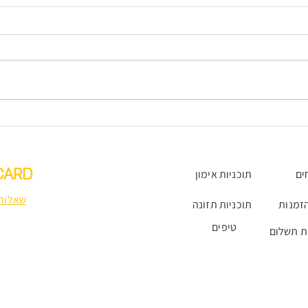
משחק 2 - עונת 2026- ליגת
עונת
אמארוק.
נפתחה
CARD
ים
תוכניות אימון
שאלות 
זמנות
תוכניות תזונה
טיפים
ת תשלום