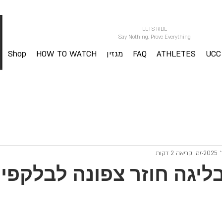
LETS RIDE
Say Nothing. Prove Everything
UCC
ATHLETES
FAQ
מגזין
HOW TO WATCH
Shop
Gett
זמן קריאה 2 דקות
חק 6 בליגה חוזר צפונה לבלקפי