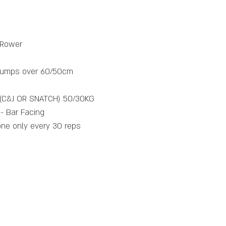
 Rower
 jumps over 60/50cm
 (C&J OR SNATCH) 50/30KG
- Bar Facing
ne only every 30 reps