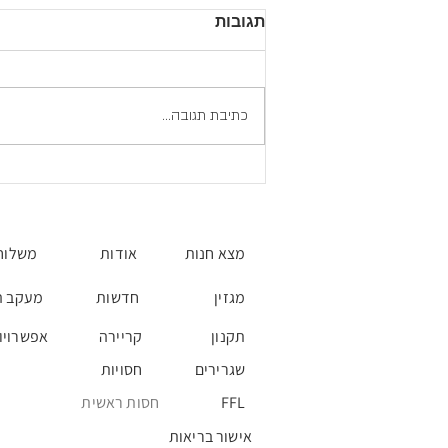
תגובות
כתיבת תגובה...
משחק 3 - עונת 2026- ליגת
אמארוק.
מצא חנות
אודות
משלוח
מגזין
חדשות
מעקב ה
תקנון
קריירה
אפשרויו
שגרירים
חסויות
FFL
חסות ראשית
אישור בריאות