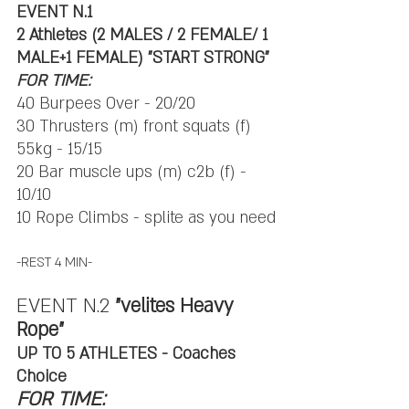
EVENT N.1 
2 Athletes (2 MALES / 2 FEMALE/ 1 
MALE+1 FEMALE) "START STRONG"
FOR TIME:
40 Burpees Over - 20/20
30 Thrusters (m) front squats (f) 
55kg - 15/15
20 Bar muscle ups (m) c2b (f) - 
10/10
10 Rope Climbs - splite as you need
-REST 4 MIN-
EVENT N.2 
"velites Heavy 
Rope"
UP TO 5 ATHLETES - Coaches 
Choice
FOR TIME: