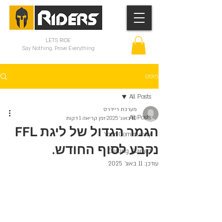
LETS RIDE
Say Nothing. Prove Everything
פוסט
All Posts
מערכת ריידרס
All Posts
10 באוג׳ 2025
זמן קריאה 1 דקות
הגמר הגדול של ליגת FFL
Your Community
נקבע לסוף החודש.
Getting Started
עודכן:
11 באוג׳ 2025