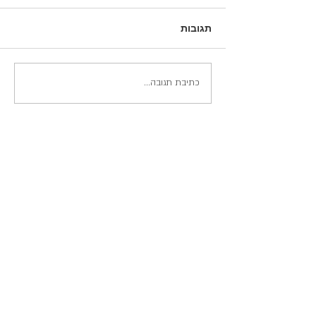
תגובות
משחק 2 - עונת 2026-
כתיבת תגובה...
ליגת אמארוק.