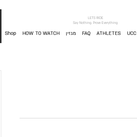
LETS RIDE
Say Nothing. Prove Everything
UCC
ATHLETES
FAQ
מגזין
HOW TO WATCH
Shop