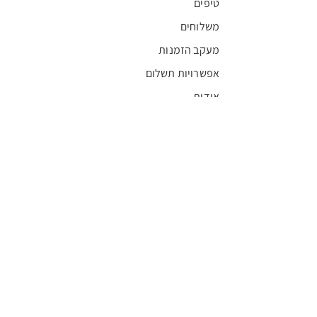
טיפים
משלוחים
מעקב הזמנות
אפשרויות תשלום
אודות
חדשות
קריירה
מצא חנות
מגזין
תקנון
שגרירים
FFL
אישור בריאות
חסויות