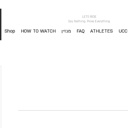
LETS RIDE
Say Nothing. Prove Everything
UCC
ATHLETES
FAQ
מגזין
HOW TO WATCH
Shop