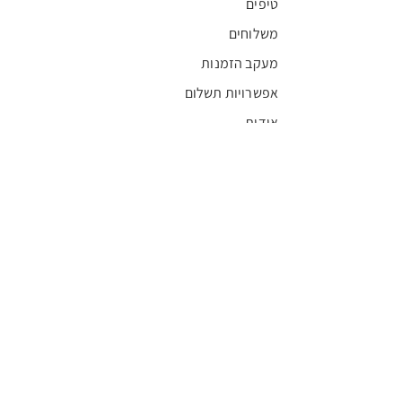
טיפים
משלוחים
מעקב הזמנות
אפשרויות תשלום
אודות
חדשות
קריירה
מצא חנות
מגזין
תקנון
שגרירים
FFL
אישור בריאות
חסויות