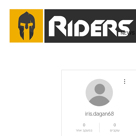
NEWS
More actions
iris.dagan68
0
0
עוקבים
במעקב אחר