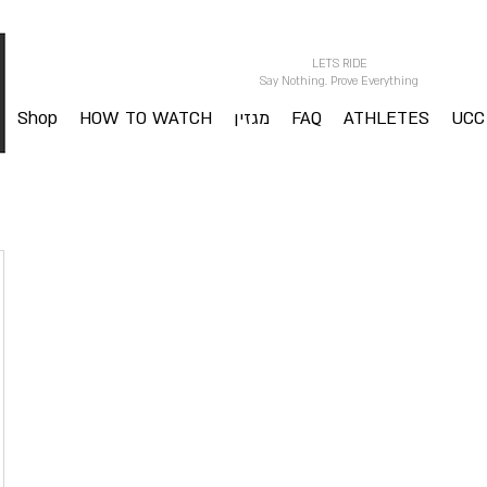
LETS RIDE
Say Nothing. Prove Everything
UCC
ATHLETES
FAQ
מגזין
HOW TO WATCH
Shop