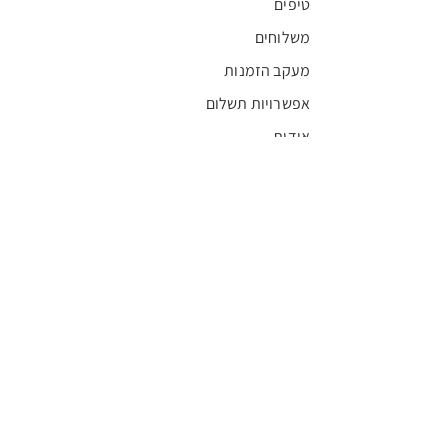
טיפים
משלוחים
מעקב הזמנות
אפשרויות תשלום
אודות
חדשות
קריירה
מצא חנות
מגזין
תקנון
שגרירים
FFL
אישור בריאות
חסויות