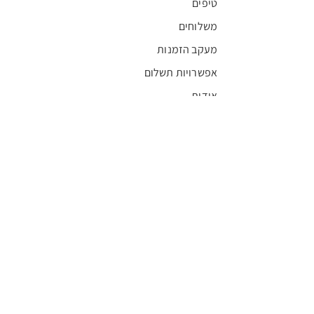
טיפים
משלוחים
מעקב הזמנות
אפשרויות תשלום
אודות
חדשות
קריירה
מצא חנות
מגזין
תקנון
שגרירים
FFL
אישור בריאות
חסויות