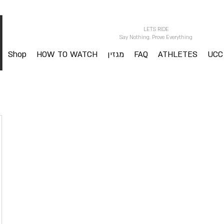
LETS RIDE
Say Nothing. Prove Everything
UCC
ATHLETES
FAQ
מגזין
HOW TO WATCH
Shop